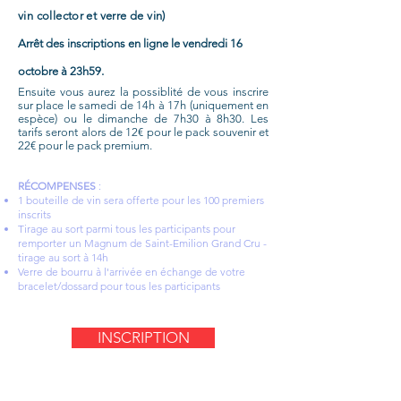
vin collector et verre de vin)
Arrêt des inscriptions en ligne le vendredi 16
octobre à 23h59.
Ensuite vous aurez la possiblité de vous inscrire
sur place le samedi de 14h à 17h (uniquement en
espèce) ou le dimanche de 7h30 à 8h30. Les
tarifs seront alors de 12€ pour le pack souvenir et
22€
pour le pack premium.
RÉCOMPENSES
: ​​
1 bouteille de vin sera offerte pour les 100 premiers
inscrits
Tirage au sort parmi tous les participants pour
remporter un Magnum de Saint-Emilion Grand Cru -
tirage au sort à 14h
Verre de bourru à l'arrivée en échange de votre
bracelet/dossard pour tous les participants
INSCRIPTION