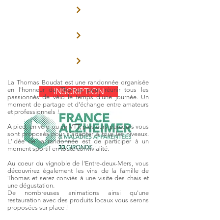
La Thomas Boudat est une randonnée organisée
en l'honneur de Thomas pour réunir tous les
INSCRIPTION
passionnés de vélo le temps d'une journée. Un
moment de partage et d'échange entre amateurs
et professionnels !
A pied, en vélo ou en VTT, plusieurs parcours vous
sont proposés pour s'adapter à tous les niveaux.
L'idée de la randonnée est de participer à un
moment sportif en toute convivialité.
Au coeur du vignoble de l'Entre-deux-Mers, vous
découvrirez également les vins de la famille de
Thomas et serez conviés à une visite des chais et
une dégustation.
De nombreuses animations ainsi qu'une
restauration avec des produits locaux vous serons
proposées sur place !