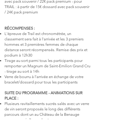
avec pack souvenir / 22€ pack premium - pour
TRAIL : à partir de 15€ dossard avec pack souvenir
/ 24€ pack premium
RÉCOMPENSES :
L'épreuve de Trail est chronométrée, un
classement sera fait à l'arrivée et les 3 premiers
hommes et 3 premières femmes de chaque
distance seront récompensés. Remise des prix et
podium à 12h30
Tirage au sort parmi tous les participants pour
remporter un Magnum de Saint-Emilion Grand Cru
- tirage au sort à 14h
Verre de bourru à l'arrivée en échange de votre
bracelet/dossard pour tous les participants
SUITE DU PROGRAMME - ANIMATIONS SUR
PLACE :
Plusieurs ravitaillements sucrés salés avec un verre
de vin seront proposés le long des différents
parcours dont un au Château de la Benauge
accompagné d'un orchestre
Dégustations et visite du domaine - GRATUIT -
tout au long de la journée